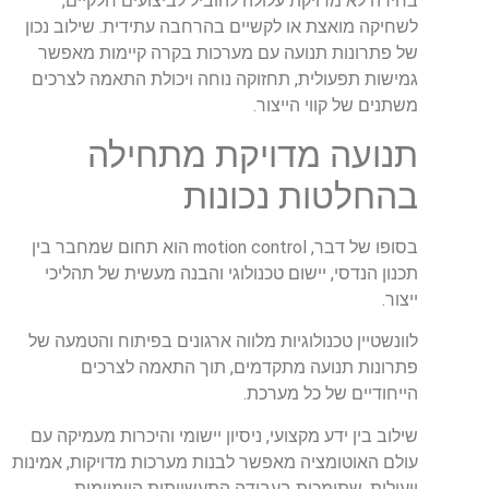
בחירה לא מדויקת עלולה להוביל לביצועים חלקיים,
לשחיקה מואצת או לקשיים בהרחבה עתידית. שילוב נכון
של פתרונות תנועה עם מערכות בקרה קיימות מאפשר
גמישות תפעולית, תחזוקה נוחה ויכולת התאמה לצרכים
משתנים של קווי הייצור.
תנועה מדויקת מתחילה
בהחלטות נכונות
בסופו של דבר, motion control הוא תחום שמחבר בין
תכנון הנדסי, יישום טכנולוגי והבנה מעשית של תהליכי
ייצור.
לוונשטיין טכנולוגיות מלווה ארגונים בפיתוח והטמעה של
פתרונות תנועה מתקדמים, תוך התאמה לצרכים
הייחודיים של כל מערכת.
שילוב בין ידע מקצועי, ניסיון יישומי והיכרות מעמיקה עם
עולם האוטומציה מאפשר לבנות מערכות מדויקות, אמינות
ויעילות, שתומכות בעבודה התעשייתית היומיומית.