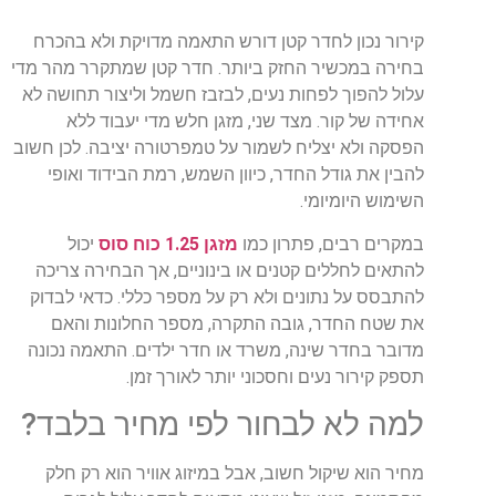
קירור נכון לחדר קטן דורש התאמה מדויקת ולא בהכרח
בחירה במכשיר החזק ביותר. חדר קטן שמתקרר מהר מדי
עלול להפוך לפחות נעים, לבזבז חשמל וליצור תחושה לא
אחידה של קור. מצד שני, מזגן חלש מדי יעבוד ללא
הפסקה ולא יצליח לשמור על טמפרטורה יציבה. לכן חשוב
להבין את גודל החדר, כיוון השמש, רמת הבידוד ואופי
השימוש היומיומי.
במקרים רבים, פתרון כמו
מזגן 1.25 כוח סוס
יכול
להתאים לחללים קטנים או בינוניים, אך הבחירה צריכה
להתבסס על נתונים ולא רק על מספר כללי. כדאי לבדוק
את שטח החדר, גובה התקרה, מספר החלונות והאם
מדובר בחדר שינה, משרד או חדר ילדים. התאמה נכונה
תספק קירור נעים וחסכוני יותר לאורך זמן.
למה לא לבחור לפי מחיר בלבד?
מחיר הוא שיקול חשוב, אבל במיזוג אוויר הוא רק חלק