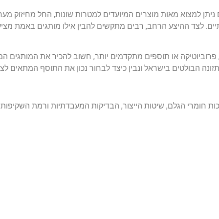
ניתן למצוא מאות מוצרים המיועדים למטרות שונות, החל מחיזוק מערכ
ים. לצד ההיצע הרחב, רבים מתקשים להבין אילו מותגים באמת מציעי
ין אם אתם מחפשים ויטמינים בסיסיים, מינרלים, אומגה 3, פרוביוטיקה או תוספים מתקדמים יותר, חשוב להכ
ונה הבולטים בישראל ונבין כיצד לבחור נכון את התוסף המתאים לצ
איכות חומרי הגלם, שיטות הייצור, הבדיקות המעבדתיות ורמת השקיפו