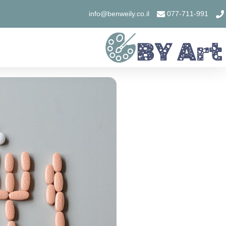
info@benweily.co.il
077-711-991