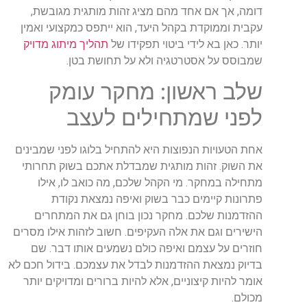
דומה
,
אך
אם
אחד
מהם
מציג
זהות
מותגית
מגובשת
,
עקבית
וממוקדת
בקהל
היעד
,
הוא
ייתפס
כמקצועי
ואמין
יותר
.
כאן
בא לידי ביטוי תפקידו של
תהליך
מיתוג
מדויק
שמבוסס
על
אסטרטגיה
ולא
על
תחושת
בטן
.
שלב
ראשון
:
מחקר
עומק
לפני
שמתחילים
לעצב
אחת
הטעויות
הנפוצות
היא
להתחיל
בלוגו
לפני
שמבינים
את
השוק
.
זהות
מותגית
שמבדלת
אתכם
בשוק
תחרותי
מתחילה
במחקר
.
מי
הקהל
שלכם
,
מה
כואב
לו
,
אילו
פתרונות
קיימים
כבר
בשוק
ואיפה
נמצאת
נקודת
ההזדמנות
שלכם
.
מחקר
נכון
בוחן
גם
את
המתחרים
הישירים
וגם
את
אלה
העקיפים
.
חשוב
לזהות
אילו
מסרים
חוזרים
על
עצמם
ואיפה
כולם
נשמעים
אותו
דבר
.
שם
בדיוק
נמצאת
ההזדמנות
לבדל
את
עצמכם
.
בידול
חכם
לא
אומר
להיות
קיצוניים
,
אלא
להיות
ברורים
ומדויקים
יותר
מכולם
.