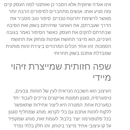
אינו
אגדה
שיווקית
אלא
הסבר
כן
ואותנטי
למה
העסק
קיים
ומה
מניע
אותו
.
אנשים
מתחברים
לסיפורים
הרבה
יותר
מאשר
לרשימת
יתרונות
טכניים
.
סיפור
טוב
מסביר
את
הדרך
שעברתם
,
את
האתגר
שזיהיתם
בשוק
ואת
הסיבה
שבחרתם
להקים
את
העסק
.
כאשר
הסיפור
נאמר
בגובה
העיניים
,
הוא
מייצר
תחושת
אמינות
ומחזק
את
תחושת
הסמכות
.
זהו
אחד
הכלים
המרכזיים
ביצירת
זהות
מותגית
שמבדלת
אתכם
בשוק
תחרותי
.
שפה
חזותית
שמייצרת
זיהוי
מיידי
העיצוב
הוא
השכבה
הנראית
לעין
של
הזהות
.
צבעים
,
טיפוגרפיה
,
סגנון
תמונות
ואייקונים
צריכים
לעבוד
יחד
כמערכת
אחת
.
המטרה
היא
ליצור
אחידות
שתאפשר
ללקוח
לזהות
אתכם
גם
בלי
לקרוא
.
מותג
שמחליף
סגנון
בכל
פלטפורמה
יוצר
בלבול
.
לעומת
זאת
,
מותג
שמקפיד
על
קו
עיצובי
אחיד
מייצר
ביטחון
.
זהו
חלק
בלתי
נפרד