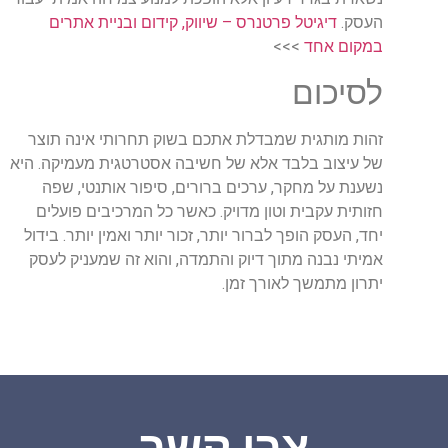
העסק
.
דיגיטל פרטנרס – שיווק, קידום ובניית אתרים
במקום אחד
>>>
לסיכום
זהות
מותגית
שמבדלת
אתכם
בשוק
תחרותי
אינה
תוצר
של
עיצוב
בלבד
אלא
של
חשיבה
אסטרטגית
מעמיקה
.
היא
נשענת
על
מחקר
,
ערכים
ברורים
,
סיפור
אותנטי
,
שפה
חזותית
עקבית
וטון
מדויק
.
כאשר
כל
המרכיבים
פועלים
יחד
,
העסק
הופך
לברור
יותר
,
זכור
יותר
ואמין
יותר
.
בידול
אמיתי
נבנה
מתוך
דיוק
והתמדה
,
והוא
זה
שמעניק
לעסק
יתרון
מתמשך
לאורך
זמן
.
צרו קשר