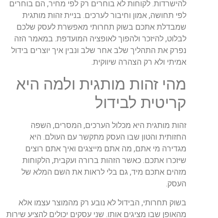
להישרדות
.
לקוחות
לא
בוחרים
רק
לפי
מחיר
,
הם
בוחרים
לפי
תחושה
,
אמון
וחיבור
לערכים
.
בניית
זהות
מותגית
שמבדלת
אתכם
בשוק
תחרותי
מאפשרת
לעסק
שלכם
לבלוט
,
להיזכר
ולהפוך
לאופציה
המועדפת
.
במאמר
הזה
נפרק
את
התהליך
שלב
אחר
שלב
ונבין
איך
יוצרים
בידול
אמיתי
ולא
רק
הצהרה
שיווקית
.
מהי
זהות
מותגית
ולמה
היא
קריטית
לבידול
זהות
מותגית
היא
מכלול
הערכים
,
המסרים
,
השפה
החזותית
והטון
שבו
העסק
מתקשר
עם
העולם
.
היא
מגדירה
מי
אתם
,
מה
אתם
מייצגים
ואיך
אתם
רוצים
שיזכרו
אתכם
.
כאשר
הזהות
ברורה
ועקבית
,
הלקוחות
מזהים
אתכם
מיד
,
גם
בלי
לראות
את
השם
המלא
של
העסק
.
בשוק
תחרותי
,
הבידול
לא
נובע
רק
מהמוצר
עצמו
אלא
מהאופן
שבו
מציגים
אותו
.
שני
עסקים
יכולים
להציע
שירות