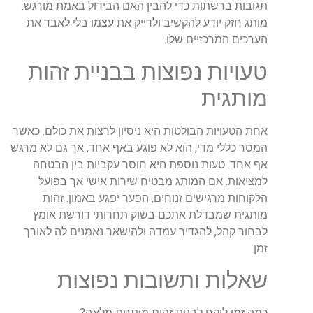
תגובות
ברשתות
כדי
להבין
האם
הבידול
באמת
מורגש
.
מותג
חזק
יודע
להקשיב
ולדייק
את
עצמו
בלי
לאבד
את
הערכים
המרכזיים
שלו
.
טעויות
נפוצות
בבניית
זהות
מותגית
אחת
הטעויות
הבולטות
היא
ניסיון
לרצות
את
כולם
.
כאשר
המסר
כללי
מדי
,
הוא
לא
פוגע
באף
אחד
,
אך
גם
לא
מרגש
אף
אחד
.
טעות
נוספת
היא
חוסר
עקביות
בין
הבטחה
למציאות
.
אם
המותג
מבטיח
שירות
אישי
אך
בפועל
הלקוחות
מרגישים
זנוחים
,
הפער
יפגע
באמון
.
זהות
מותגית
שמבדלת
אתכם
בשוק
תחרותי
דורשת
אומץ
לבחור
קהל
,
להגדיר
עמדה
ולהישאר
נאמנים
לה
לאורך
זמן
.
שאלות
ותשובות
נפוצות
כמה
זמן
לוקח
לבנות
זהות
מותגית
מלאה
?