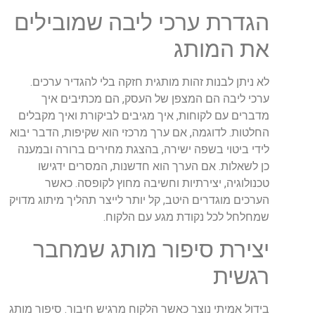
הגדרת
ערכי
ליבה
שמובילים
את
המותג
לא
ניתן
לבנות
זהות
מותגית
חזקה
בלי
להגדיר
ערכים
.
ערכי
ליבה
הם
המצפן
של
העסק
,
הם
מכתיבים
איך
מדברים
עם
לקוחות
,
איך
מגיבים
לביקורת
ואיך
מקבלים
החלטות
.
לדוגמה
,
אם
ערך
מרכזי
הוא
שקיפות
,
הדבר
יבוא
לידי
ביטוי
בשפה
ישירה
,
בהצגת
מחירים
ברורה
ובמענה
כן
לשאלות
.
אם
הערך
הוא
חדשנות
,
המסרים
ידגישו
טכנולוגיה
,
יצירתיות
וחשיבה
מחוץ
לקופסה
.
כאשר
הערכים
מוגדרים
היטב
,
קל
יותר
לייצר
תהליך
מיתוג
מדויק
שמחלחל
לכל
נקודת
מגע
עם
הלקוח
.
יצירת
סיפור
מותג
שמחבר
רגשית
בידול
אמיתי
נוצר
כאשר
הלקוח
מרגיש
חיבור
.
סיפור
מותג