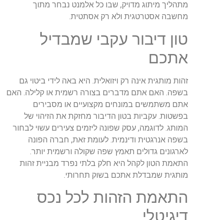
מתהליך
מיתוג
מדויק
,
שבו
כל
אלמנט
נבחר
מתוך
מחשבה
אסטרטגית
ולא
רק
אסתטית
.
טון
דיבור
עקבי
שמבדיל
אתכם
זהות
מותגית
אינה
רק
ויזואלית
.
היא
באה
לידי
ביטוי
גם
בשפה
.
האם
אתם
מדברים
בצורה
רשמית
או
קלילה
.
האם
אתם
משתמשים
במונחים
מקצועיים
או
מסבירים
בפשטות
.
עקביות
בטון
הדיבור
מחזקת
את
הזיהוי
של
המותג
.
לדוגמה
,
עסק
שפונה
ליזמים
צעירים
עשוי
לבחור
בשפה
אנרגטית
ודינמית
.
לעומת
זאת
,
חברה
הפונה
לארגונים
גדולים
תאמץ
שפה
שקולה
ורשמית
יותר
.
התאמת
הטון
לקהל
היא
חלק
בלתי
נפרד
מבניית
זהות
מותגית
שמבדלת
אתכם
בשוק
תחרותי
.
התאמת
הזהות
לכל
נכס
דיגיטלי