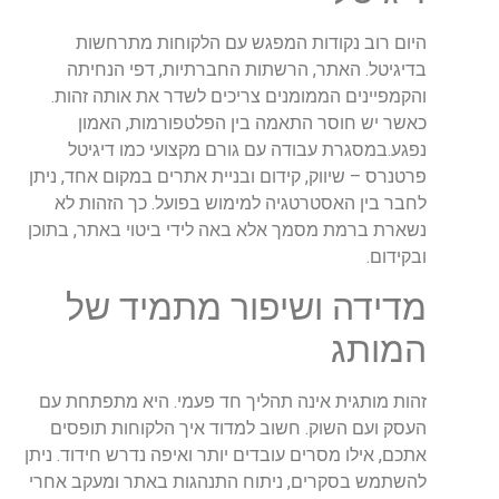
היום
רוב
נקודות
המפגש
עם
הלקוחות
מתרחשות
בדיגיטל
.
האתר
,
הרשתות
החברתיות
,
דפי
הנחיתה
והקמפיינים
הממומנים
צריכים
לשדר
את
אותה
זהות
.
כאשר
יש
חוסר
התאמה
בין
הפלטפורמות
,
האמון
נפגע
.
במסגרת
עבודה
עם
גורם
מקצועי
כמו
דיגיטל
פרטנרס
–
שיווק
,
קידום
ובניית
אתרים
במקום
אחד
,
ניתן
לחבר
בין
האסטרטגיה
למימוש
בפועל
.
כך
הזהות
לא
נשארת
ברמת
מסמך
אלא
באה
לידי
ביטוי
באתר
,
בתוכן
ובקידום
.
מדידה
ושיפור
מתמיד
של
המותג
זהות
מותגית
אינה
תהליך
חד
פעמי
.
היא
מתפתחת
עם
העסק
ועם
השוק
.
חשוב
למדוד
איך
הלקוחות
תופסים
אתכם
,
אילו
מסרים
עובדים
יותר
ואיפה
נדרש
חידוד
.
ניתן
להשתמש
בסקרים
,
ניתוח
התנהגות
באתר
ומעקב
אחרי