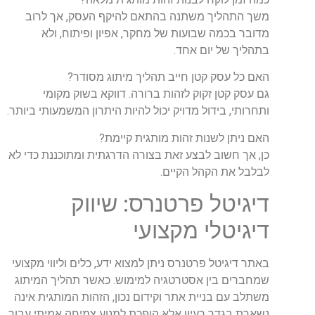
משך
התהליך
משתנה
בהתאם
להיקף
העסק
,
אך
לרוב
מדובר
בכמה
שבועות
של
מחקר
,
אפיון
ופיתוח
,
ולא
בתהליך
של
יום
אחד
.
האם
כל
עסק
קטן
חייב
תהליך
מיתוג
מסודר
?
גם
עסק
קטן
זקוק
לזהות
ברורה
.
דווקא
בשוק
מקומי
ותחרותי
,
בידול
מדויק
יכול
להיות
היתרון
המשמעותי
ביותר
.
האם
ניתן
לשנות
זהות
מותגית
קיימת
?
כן
,
אך
חשוב
לבצע
זאת
בצורה
הדרגתית
ומתוכננת
כדי
לא
לבלבל
את
הקהל
הקיים
.
דיגיטל
פרטנרס: שיווק
דיגיטלי מקצועי
באתר
דיגיטל
פרטנרס
ניתן
למצוא
ידע
,
כלים
וליווי
מקצועי
שמחברים
בין
אסטרטגיה
למימוש
.
כאשר
תהליך
המיתוג
משתלב
עם
בניית
אתר
וקידום
נכון
,
הזהות
המותגית
אינה
נשארת
בגדר
רעיון
אלא
הופכת
למנוע
צמיחה
אמיתי
עבור