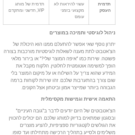
תדמית
עשוי להיראות לא
תדמית של מותג
העסק
מקצועי בזמני
VIP, חדשני ומתקדם
עומס
ניהול לוגיסטי ותמיכה במוצרים
יתרון נוסף שאי אפשר להתעלם ממנו הוא היכולת של
הצ'אטבוט לתת מענה לשאלות לוגיסטיות מורכבות בצורה
פשוטה. שירות כמו "איפה המוצר שלי?" או בירור מלאי
הופך למשימה אוטומטית לחלוטין. הלקוח מקבל את
המידע שהוא צריך על השילוח או על מיקום המוצר בלי
שום צורך בהתערבות שלכם. זהו שירות לקוחות ברמה
הגבוהה ביותר שמייצר אמון וביטחון אצל הקונים.
התאמה אישית וגמישות מקסימלית
הצ'אטבוטים של היום יודעים לדבר ב"גובה העיניים"
ובסגנון שמתאים בדיוק למותג שלכם. הם יכולים להכווין
את הגולשים לקטגוריות ספציפיות, להציע מוצרים
משלימים ולסייע בתהליך הרכישה מתחילתו ועד סופו.