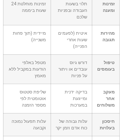
זמינות
תלוי בשעות
זמינות מוחלטת 24
ומענה
העבודה ובפניות
שעות ביממה
שלכם
מהירות
איטית (לפעמים
מיידית (תוך פחות
תגובה
שעות אחרי
משנייה)
הפנייה)
טיפול
דורש גיוס
מטפל באלפי
בעומסים
עובדים או ויתור
הודעות במקביל ללא
על פניות
מאמץ
מעקב
בדיקה ידנית
שליפת סטטוס
אחר
ומייגעת
אוטומטית לפי
משלוחים
במערכות
מספר הזמנה
חיסכון
עלות גבוהה של
עלות תפעול נמוכה
בעלויות
כוח אדם וזמן יקר
וקבועה