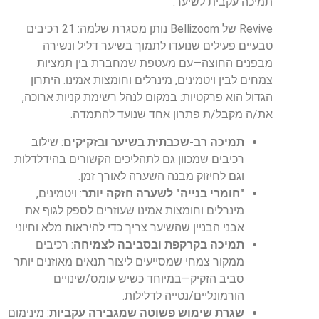
תמיכה עקבית לשיער.
Revive
של
Bellizoom
נותן מסגרת שלמה
:
21
רכיבים
טבעיים פעילים
שנועדו לתמוך בשיער דליל ונשירה
מבפנים החוצה—עם מעטפת שמחברת בין תמציות
צמחים לבין ויטמינים, מינרלים וחומצות אמינו. היתרון
הגדול הוא פרקטיות: במקום לנהל רשימת קניות ארוכה,
את/ה מקבל/ת פתרון אחד שנועד להתמדה
.
תמיכה רב-שכבתית בשיער ובזקיקים
: שילוב
רכיבים שמכוון גם לתהליכים הקשורים בהידלדלות
וגם לחיזוק מבנה השערה לאורך זמן.
"חומרי בנייה" לשערה חזקה יותר
: ויטמינים,
מינרלים וחומצות אמינו שעוזרים לספק לגוף את
אבני הבניין שהשיער צריך כדי להיראות מלא וחיוני.
תמיכה בקרקפת ובסביבה לצמיחה
: רכיבים
ממקור צמחי שמסייעים ליצור תנאים מאוזנים יותר
סביב הזקיק—במיוחד כשיש עומס/שינויים
הורמונליים/נטייה לדלילות.
שגרת שימוש פשוטה שמגבירה עקביות
: מינימום