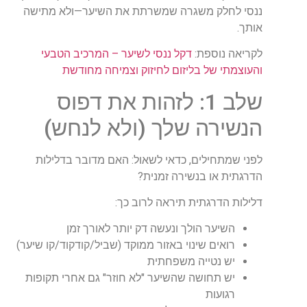
ננסי לחלק משגרה שמשרתת את השיער—ולא מתישה
אותך
.
לקריאה נוספת
:
דקל ננסי לשיער – המרכיב הטבעי
והעוצמתי של בליזום לחיזוק וצמיחה מחודשת
שלב 1: לזהות את דפוס
הנשירה שלך (ולא לנחש)
לפני שמתחילים, כדאי לשאול: האם מדובר ב
דלילות
הדרגתית
או ב
נשירה זמנית
?
דלילות הדרגתית
תיראה לרוב כך
:
השיער הולך ונעשה דק יותר לאורך זמן
רואים שינוי באזור ממוקד (שביל/קודקוד/קו שיער)
יש נטייה משפחתית
יש תחושה שהשיער "לא חוזר" גם אחרי תקופות
רגועות