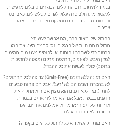
האם מותר לתת לחתול חלב?
בניגוד למיתוס, רוב החתולים הבוגרים סובלים מרגישות
ללקטוז. מתן חלב פרה עלול לגרום לשלשולים, כאבי בטן
ונפיחות. מים טריים הם המשקה היחיד שהם באמת
צריכים.
החתול שלי מאוד בררן, מה אפשר לעשות?
חתולים הם חיות של הרגלים. נסו לחמם מעט את המזון
הרטוב כדי לשחרר ניחוחות, או להוסיף מעט מים חמימים
למזון היבש. לפעמים, החלפת מרקם (מפטה לחתיכות
ברוטב) יכולה לעשות את כל ההבדל.
האם תזונה ללא דגנים (Grain-Free) עדיפה לכל החתולים?
לא בהכרח. דגנים הם לא "רעל", אבל הם פחות טבעיים
לחתול. מזון ללא דגנים הוא מצוין אם הוא מחליף את
הדגנים בבשר, אבל אם הוא מחליף אותם בכמויות
אדירות של תפוחי אדמה או עמילנים אחרים, הערך
התזונתי לא בהכרח עולה.
האם מותר להשאיר אוכל לחתול כל היום בקערה?