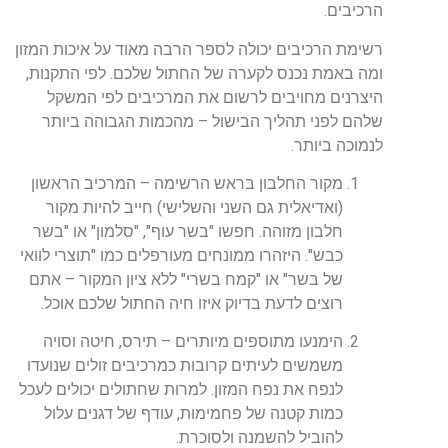
הרכיבים.
רשימת הרכיבים יכולה לספר הרבה מאוד על איכות המזון
ומה באמת נכנס לקערה של החתול שלכם. לפי התקנות,
היצרנים מחויבים לרשום את המרכיבים לפי המשקל
שלהם לפני תהליך הבישול – מהכמות הגבוהה ביותר
לנמוכה ביותר.
מקור החלבון בראש הרשימה –
המרכיב הראשון
(ואדיאלית גם השני והשלישי) חייב להיות מקור
חלבון מזוהה. חפשו "בשר עוף", "סלמון" או "בשר
כבש". היזהרו ממונחים מעורפלים כמו "תוצרי לוואי
של בשר" או "קמח בשרי" ללא ציון המקור – אתם
רוצים לדעת בדיוק איזו חיה החתול שלכם אוכל.
הימנעו מתוספים מיותרים –
תירס, חיטה וסויה
משמשים לעיתים קרובות כמרכיבים זולים שנועדו
לנפח את נפח המזון. למרות שחתולים יכולים לעכל
כמות קטנה של פחמימות, עודף של דגנים עלול
להוביל להשמנה ולסוכרת.