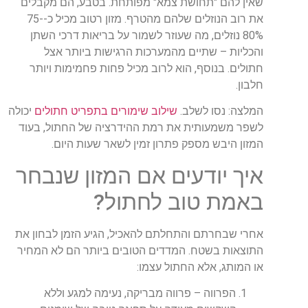
שאין להם "תחושת צמא" מפותחת. בטבע, הם מקבלים
את רוב הנוזלים שלהם מהטרף. מזון רטוב מכיל כ-75-
80% נוזלים, מה שעוזר לשמור על בריאות דרכי השתן
והכליות – שתיים מהמערכות הרגישות ביותר אצל
חתולים. בנוסף, הוא לרוב מכיל פחות פחמימות ויותר
חלבון.
המלצה:
נסו לשלב.
שילוב שימורים בתפריט חתולים
יכולה
לשפר משמעותית את רמת ההידרציה של החתול, בעוד
המזון היבש מספק פתרון זמין לשאר שעות היום.
איך יודעים אם המזון שנבחר
באמת טוב לחתול?
אחרי שבחרתם והתחלתם להאכיל, הגיע הזמן לבחון את
התוצאות בשטח. המדדים הטובים ביותר הם לא המחיר
או המותג, אלא החתול עצמו:
הפרווה –
פרווה מבריקה, נעימה למגע וללא