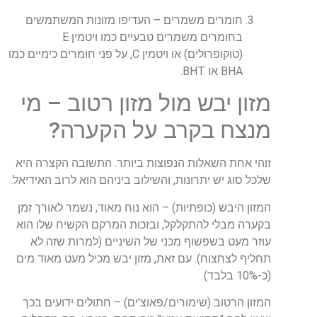
חומרים משמרים –
העדיפו מזונות המשתמשים
בחומרים משמרים טבעיים כמו ויטמין E
(טוקופרולים) או ויטמין C, על פני חומרים כימיים כמו
BHA או BHT.
מזון יבש מול מזון רטוב – מי
מנצח בקרב על הקערה?
זוהי אחת השאלות הנפוצות ביותר. התשובה הקצרה היא
שלכל סוג יש יתרונות, והשילוב ביניהם הוא לרוב האידיאל.
המזון היבש (כופתיות) –
הוא נוח מאוד, נשמר לאורך זמן
בקערה מבלי להתקלקל, ובזכות המרקם הקשיח שלו הוא
עוזר מעט בשפשוף מכני של השיניים (למרות שזה לא
תחליף לצחצוח). עם זאת, מזון יבש מכיל מעט מאוד מים
(כ-10% בלבד).
המזון הרטוב (שימורים/פאוצ'ים) –
חתולים ידועים בכך