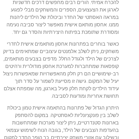
להכרח אמיתי. הורים רבים מחפשים דרכים חדשניות
לארגן את הצעצועים, הספרים והמשחקים מבלי לפגוע
במראה האסתטי של החדר וביכולת של הילדים ליהנות
ממנו. אחסון מותאם אישית מאפשר ליצור סביבה נעימה
ומסודרת שתומכת בפיתוח היצירתיות והסדר גם יחד.
כאשר בוחרים בפתרונות אחסון מותאמים אישית לחדרי
משחקים, ניתן לשלב אלמנטים עיצוביים שמתאימים בדיוק
לצרכים של הילד ולגודל החלל. מדפים בצבעים מותאמים,
קופסאות שמתחברות למערכת אחסון מודולרית ורהיטים
רב-שימושיים הם רק חלק מהאפשרויות שמאפשרות ניצול
יעיל של המקום. גישה זו מסייעת לשמור על סדר תוך
עידוד הילדים לקחת חלק פעיל בארגון, מה שמפתח אצלם
תחושת אחריות ומודעות לסביבה.
היתרון הגדול של פתרונות בהתאמה אישית טמון ביכולת
לשלב בין פונקציונליות לאסתטיקה. במקום להסתפק
בארונות סטנדרטיים, ניתן ליצור מערכות שמתחשבות
בהעדפות הצבעים של הילד, בגובה הנוח לשימוש עצמאי
ובשילוב עם אזורי משחק יצירתיים. כך הופך החדר למקום